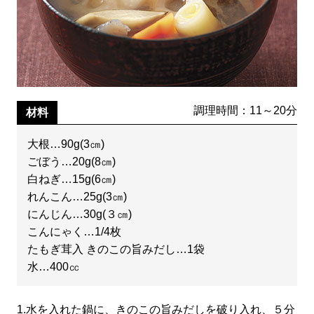
調理時間：11～20分
材料
大根…90g(3㎝)
ごぼう…20g(8㎝)
白ねぎ…15g(6㎝)
れんこん…25g(3㎝)
にんじん…30g(３㎝)
こんにゃく…1/4枚
たもぎ茸入 きのこの旨みだし…1袋
水…400㏄
1.
水を入れた鍋に、きのこの旨みだしを破り入れ、５分