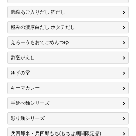
濃縮あご入りだし 箔だし
極みの濃厚白だし ホタテだし
えろーうもおてごめんつゆ
割烹がえし
ゆずの雫
キーマカレー
手延べ麺シリーズ
彩り麺シリーズ
兵四郎米・兵四郎もち(もちは期間限定品)