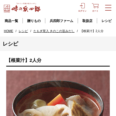
ログイン
カート
商品一覧
贈りもの
兵四郎ファーム
取扱店
レシピ
HOME
/
レシピ
/
たもぎ茸入 きのこの旨みだし
/
【根菜汁】2人分
レシピ
【根菜汁】2人分