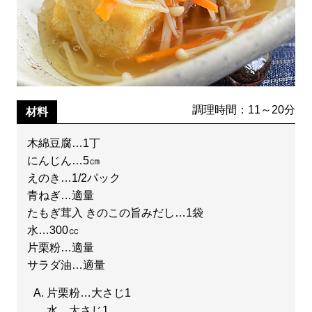
調理時間：11～20分
材料
木綿豆腐…1丁
にんじん…5㎝
えのき…1/2パック
青ねぎ…適量
たもぎ茸入 きのこの旨みだし…1袋
水…300㏄
片栗粉…適量
サラダ油…適量
片栗粉…大さじ1
水…大さじ1