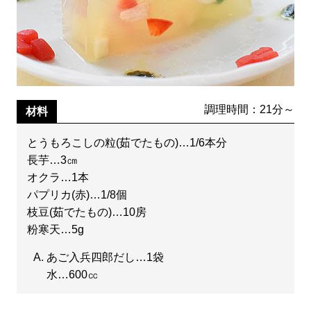
調理時間：21分～
材料
とうもろこしの粒(茹でたもの)…1/6本分
長芋…3㎝
オクラ…1本
パプリカ(赤)…1/8個
枝豆(茹でたもの)…10房
粉寒天…5g
あご入兵四郎だし…1袋
水…600㏄