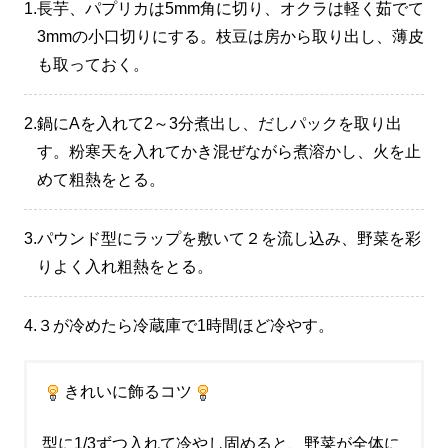
1.
長芋、パプリカは5mm角に切り、オクラは軽く茹でて
3mmの小口切りにする。枝豆は房から取り出し、薄皮
も取っておく。
2.
鍋にAを入れて2～3分煮出し、だしパックを取り出
す。粉寒天を入れてかき混ぜながら煮溶かし、火を止
めて粗熱をとる。
3.
パウンド型にラップを敷いて２を流し込み、野菜を彩
りよく入れ粗熱をとる。
4.
３が冷めたら冷蔵庫で1時間ほど冷やす。
きれいに飾るコツ
型に1/3ずつ入れて冷やし固めると、野菜が全体に