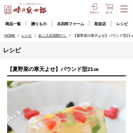
ログイン
カート
商品一覧
贈りもの
兵四郎ファーム
取扱店
レシピ
HOME
/
レシピ
/
あご入兵四郎だし
/
【夏野菜の寒天よせ】パウンド型21
レシピ
【夏野菜の寒天よせ】パウンド型21㎝