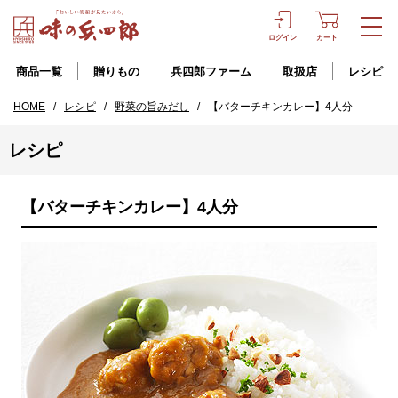
ログイン
カート
商品一覧
贈りもの
兵四郎ファーム
取扱店
レシピ
HOME
/
レシピ
/
野菜の旨みだし
/
【バターチキンカレー】4人分
レシピ
【バターチキンカレー】4人分