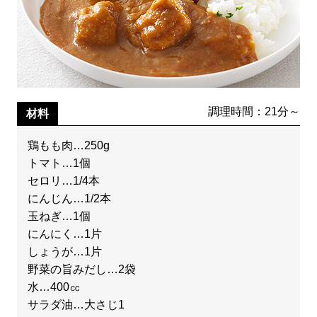
調理時間：21分～
材料
鶏もも肉…250g
トマト…1個
セロリ…1/4本
にんじん…1/2本
玉ねぎ…1個
にんにく…1片
しょうが…1片
野菜の旨みだし…2袋
水…400㏄
サラダ油…大さじ1