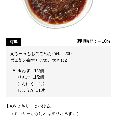
調理時間：～10分
材料
えろーうもおてごめんつゆ…200cc
兵四郎の白すりごま…大さじ2
玉ねぎ…1/2個
りんご…1/2個
にんにく…2片
しょうが…1片
1.
Aをミキサーにかける。
（ミキサーがなければすりおろす。）