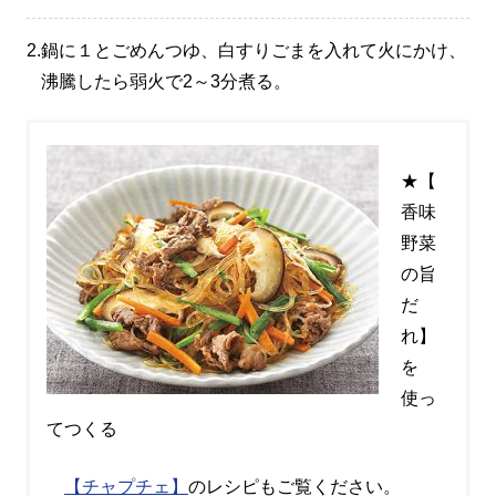
2.
鍋に１とごめんつゆ、白すりごまを入れて火にかけ、
沸騰したら弱火で2～3分煮る。
★【
香味
野菜
の旨
だ
れ】
を
使っ
てつくる
【チャプチェ】
のレシピもご覧ください。