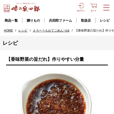
ログイン
カート
商品一覧
贈りもの
兵四郎ファーム
取扱店
レシピ
HOME
/
レシピ
/
えろーうもおてごめんつゆ
/
【香味野菜の旨だれ】作り
レシピ
【香味野菜の旨だれ】作りやすい分量