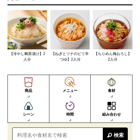
【冷やし鯛茶漬け】2
【ねぎとツナのピリ辛
【ちりめん梅おろし】
人分
つゆ】2人分
2人分
商品
メニュー
食材
シーン
時間
組み合わせ
検索