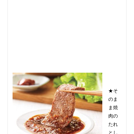
★そ
のま
ま焼
肉の
たれ
とし