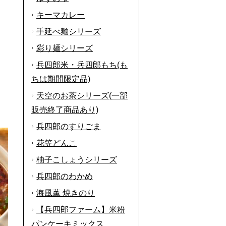
キーマカレー
手延べ麺シリーズ
彩り麺シリーズ
兵四郎米・兵四郎もち(も
ちは期間限定品)
天空のお茶シリーズ(一部
販売終了商品あり)
兵四郎のすりごま
花笠どんこ
柚子こしょうシリーズ
兵四郎のわかめ
海風薫 焼きのり
【兵四郎ファーム】米粉
パンケーキミックス