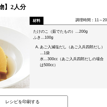
物】2人分
調理時間：11～2
材料
たけのこ（茹でたもの）…200g
ふき…100g
あご入減塩だし（あご入兵四郎だし）
…1袋
水…300cc（あご入兵四郎だしの場合
は500cc）
レシピを印刷する