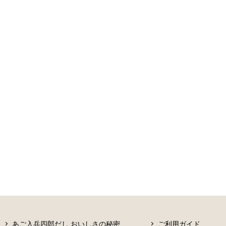
あご入兵四郎だし おいしさの秘密
ご利用ガイド