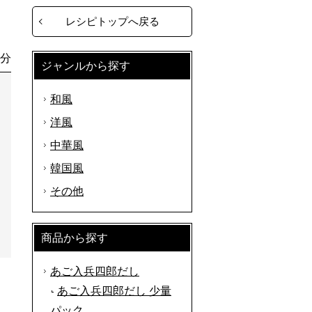
レシピトップへ戻る
0分
ジャンルから探す
和風
洋風
中華風
韓国風
その他
商品から探す
あご入兵四郎だし
あご入兵四郎だし 少量
パック