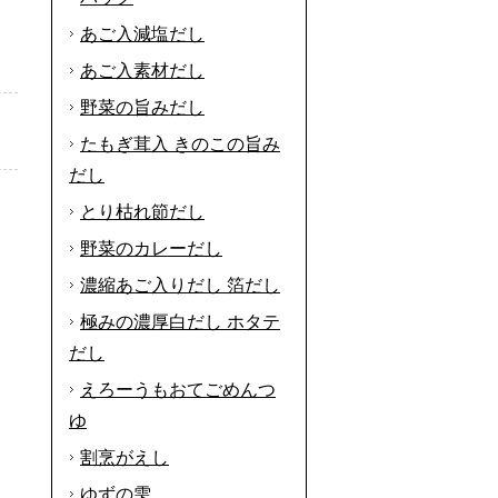
あご入減塩だし
あご入素材だし
野菜の旨みだし
たもぎ茸入 きのこの旨み
だし
とり枯れ節だし
野菜のカレーだし
濃縮あご入りだし 箔だし
極みの濃厚白だし ホタテ
だし
えろーうもおてごめんつ
ゆ
割烹がえし
ゆずの雫