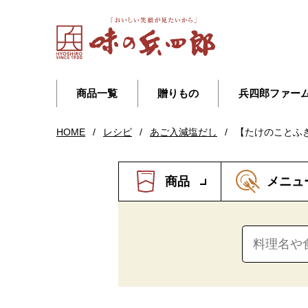
商品一覧
贈りもの
兵四郎ファー
HOME
/
レシピ
/
あご入減塩だし
/
【たけのことふ
商品
メニュ