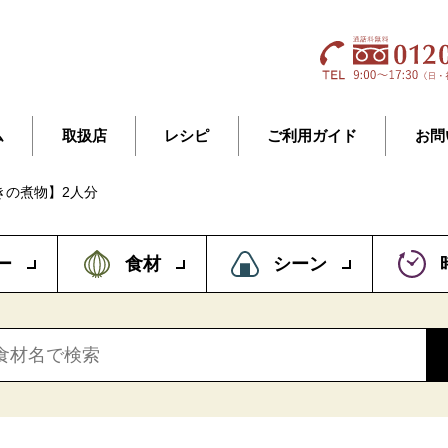
ム
取扱店
レシピ
ご利用ガイド
お問
きの煮物】2人分
ー
食材
シーン