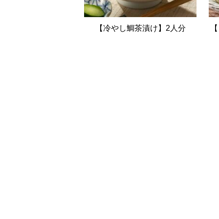
【冷やし鯛茶漬け】2人分
【