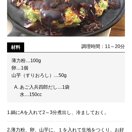
調理時間：11～20分
材料
薄力粉…100g
卵…1個
山芋（すりおろし）…50g
あご入兵四郎だし…1袋
水…150cc
1.
鍋にAを入れて2～3分煮出し、冷ましておく。
2.
薄力粉、卵、山芋に、１を入れて生地をつくり、お好