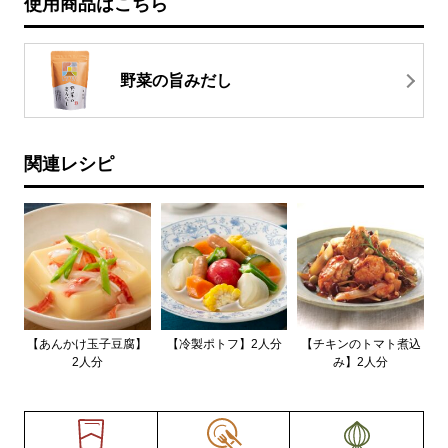
使用商品はこちら
野菜の旨みだし
関連レシピ
【あんかけ玉子豆腐】
【冷製ポトフ】2人分
【チキンのトマト煮込
2人分
み】2人分