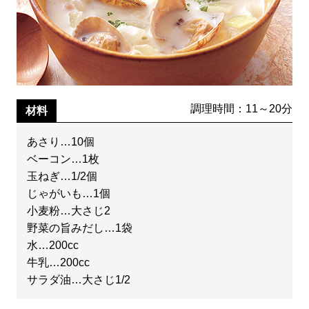
調理時間：11～20分
材料
あさり…10個
ベーコン…1枚
玉ねぎ…1/2個
じゃがいも…1個
小麦粉…大さじ2
野菜の旨みだし…1袋
水…200cc
牛乳…200cc
サラダ油…大さじ1/2