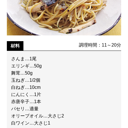
調理時間：11～20分
材料
さんま…1尾
エリンギ…50g
舞茸…50g
玉ねぎ…1/2個
白ねぎ…10cm
にんにく…1片
赤唐辛子…1本
パセリ…適量
オリーブオイル…大さじ2
白ワイン…大さじ1