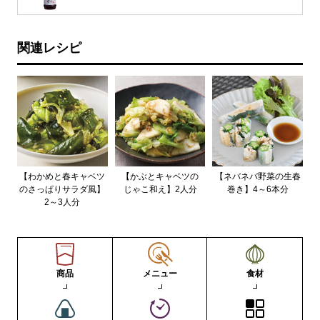
関連レシピ
【わかめと春キャベツ
【かぶとキャベツの
【ネバネバ野菜の生春
のさっぱりサラダ風】
じゃこ和え】2人分
巻き】4～6本分
2～3人分
商品
メニュー
食材