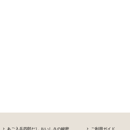
あご入兵四郎だし おいしさの秘密
ご利用ガイド