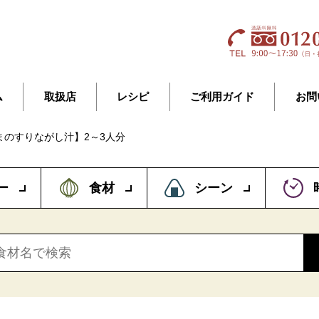
ム
取扱店
レシピ
ご利用ガイド
お問
まのすりながし汁】2～3人分
ー
食材
シーン