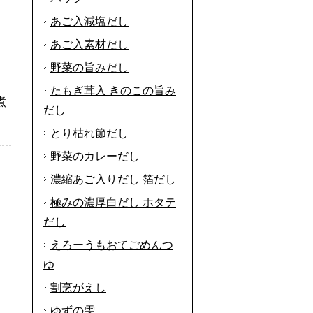
あご入減塩だし
あご入素材だし
野菜の旨みだし
たもぎ茸入 きのこの旨み
煮
だし
とり枯れ節だし
野菜のカレーだし
濃縮あご入りだし 箔だし
極みの濃厚白だし ホタテ
だし
えろーうもおてごめんつ
ゆ
割烹がえし
ゆずの雫