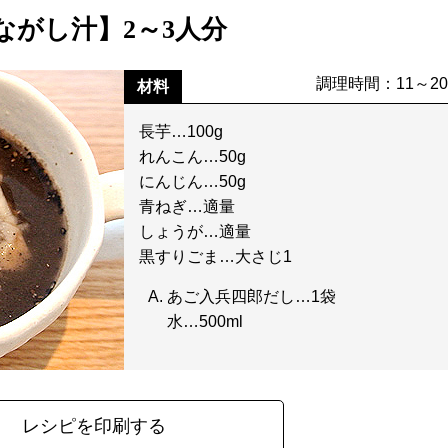
ながし汁】2～3人分
調理時間：11～2
材料
長芋…100g
れんこん…50g
にんじん…50g
青ねぎ…適量
しょうが…適量
黒すりごま…大さじ1
あご入兵四郎だし…1袋
水…500ml
レシピを印刷する