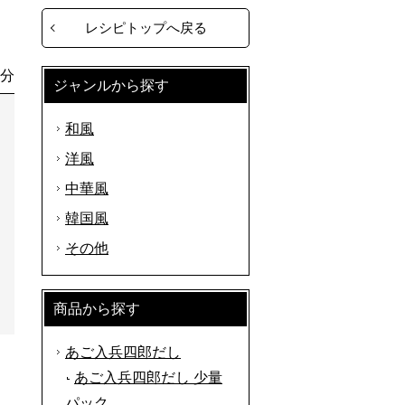
レシピトップへ戻る
0分
ジャンルから探す
和風
洋風
中華風
韓国風
その他
商品から探す
あご入兵四郎だし
あご入兵四郎だし 少量
パック