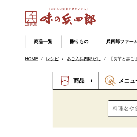
商品一覧
贈りもの
兵四郎ファー
HOME
/
レシピ
/
あご入兵四郎だし
/
【長芋と黒ご
商品
メニュ