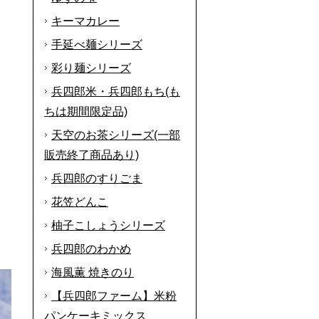
キーマカレー
手延べ麺シリーズ
彩り麺シリーズ
兵四郎米・兵四郎もち(も
ちは期間限定品)
天空のお茶シリーズ(一部
販売終了商品あり)
兵四郎のすりごま
花笠どんこ
柚子こしょうシリーズ
兵四郎のわかめ
海風薫 焼きのり
【兵四郎ファーム】米粉
パンケーキミックス