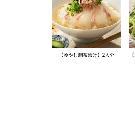
【冷やし鯛茶漬け】2人分
【