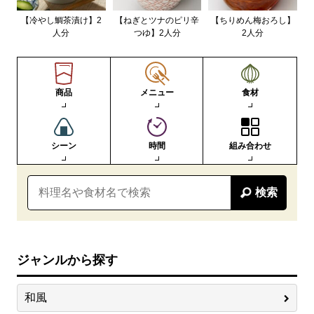
【冷やし鯛茶漬け】2
【ねぎとツナのピリ辛
【ちりめん梅おろし】
人分
つゆ】2人分
2人分
商品
メニュー
食材
シーン
時間
組み合わせ
検索
ジャンルから探す
和風