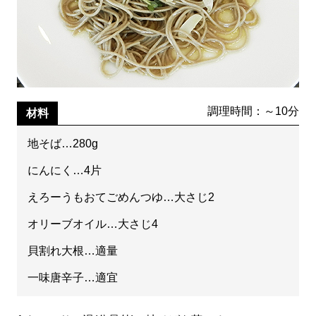
調理時間：～10分
材料
地そば…280g
にんにく…4片
えろーうもおてごめんつゆ…大さじ2
オリーブオイル…大さじ4
貝割れ大根…適量
一味唐辛子…適宜