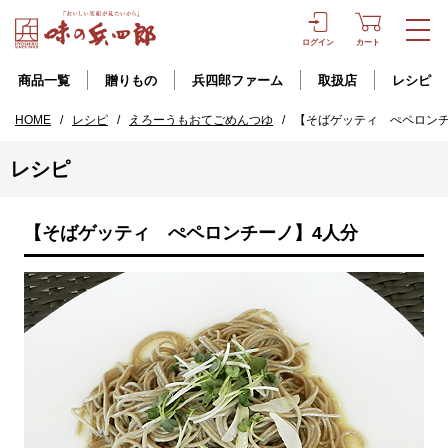
ログイン
カート
商品一覧
贈りもの
兵四郎ファーム
取扱店
レシピ
HOME
/
レシピ
/
えろーうもおてごめんつゆ
/
【そばゲッティ ぺペロンチ
レシピ
【そばゲッティ ぺペロンチーノ】4人分