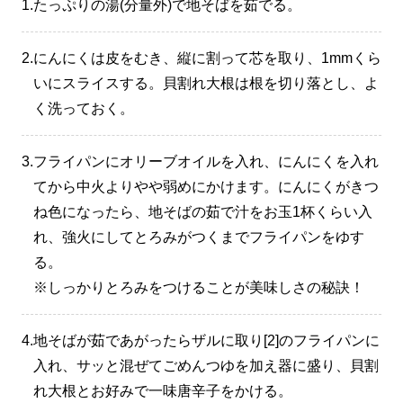
1.
たっぷりの湯(分量外)で地そばを茹でる。
2.
にんにくは皮をむき、縦に割って芯を取り、1mmくら
いにスライスする。貝割れ大根は根を切り落とし、よ
く洗っておく。
3.
フライパンにオリーブオイルを入れ、にんにくを入れ
てから中火よりやや弱めにかけます。にんにくがきつ
ね色になったら、地そばの茹で汁をお玉1杯くらい入
れ、強火にしてとろみがつくまでフライパンをゆす
る。
※しっかりとろみをつけることが美味しさの秘訣！
4.
地そばが茹であがったらザルに取り[2]のフライパンに
入れ、サッと混ぜてごめんつゆを加え器に盛り、貝割
れ大根とお好みで一味唐辛子をかける。