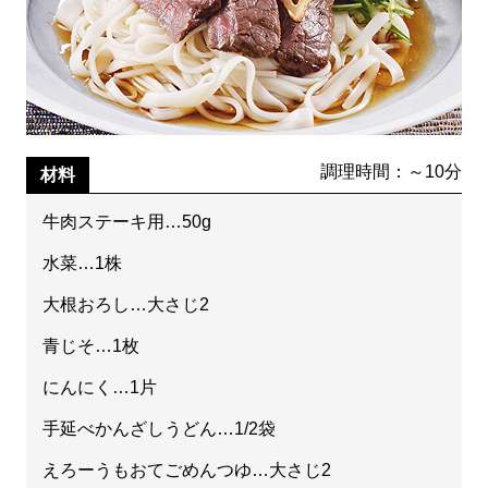
調理時間：～10分
材料
牛肉ステーキ用…50g
水菜…1株
大根おろし…大さじ2
青じそ…1枚
にんにく…1片
手延べかんざしうどん…1/2袋
えろーうもおてごめんつゆ…大さじ2