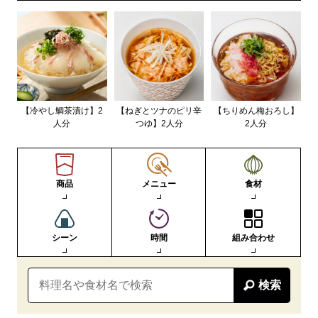
【冷やし鯛茶漬け】2
【ねぎとツナのピリ辛
【ちりめん梅おろし】
人分
つゆ】2人分
2人分
商品
メニュー
食材
シーン
時間
組み合わせ
検索