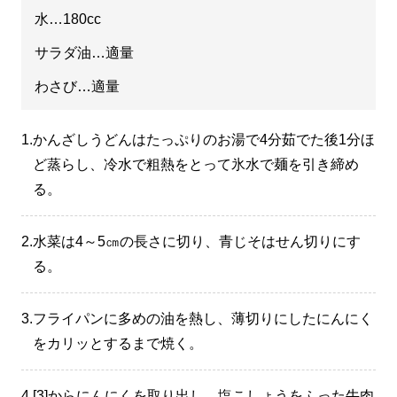
水…180cc
サラダ油…適量
わさび…適量
1.
かんざしうどんはたっぷりのお湯で4分茹でた後1分ほ
ど蒸らし、冷水で粗熱をとって氷水で麺を引き締め
る。
2.
水菜は4～5㎝の長さに切り、青じそはせん切りにす
る。
3.
フライパンに多めの油を熱し、薄切りにしたにんにく
をカリッとするまで焼く。
4.
[3]からにんにくを取り出し、塩こしょうをふった牛肉