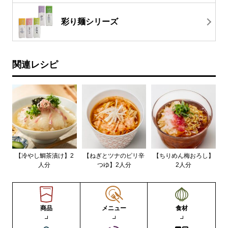
彩り麺シリーズ
関連レシピ
【冷やし鯛茶漬け】2
【ねぎとツナのピリ辛
【ちりめん梅おろし】
人分
つゆ】2人分
2人分
商品
メニュー
食材