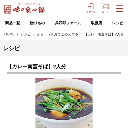
ログイン
カート
商品一覧
贈りもの
兵四郎ファーム
取扱店
レシピ
HOME
/
レシピ
/
えろーうもおてごめんつゆ
/
【カレー南蛮そば】2人分
レシピ
【カレー南蛮そば】2人分