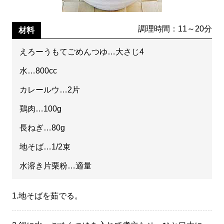
調理時間：11～20分
材料
えろーうもてごめんつゆ…大さじ4
水…800cc
カレールウ…2片
鶏肉…100g
長ねぎ…80g
地そば…1/2束
水溶き片栗粉…適量
1.
地そばを茹でる。