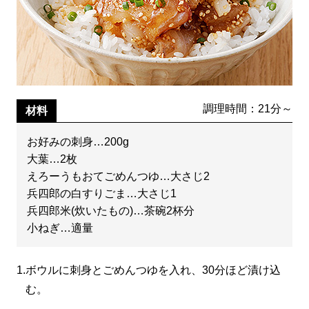
調理時間：21分～
材料
お好みの刺身…200g
大葉…2枚
えろーうもおてごめんつゆ…大さじ2
兵四郎の白すりごま…大さじ1
兵四郎米(炊いたもの)…茶碗2杯分
小ねぎ…適量
1.
ボウルに刺身とごめんつゆを入れ、30分ほど漬け込
む。