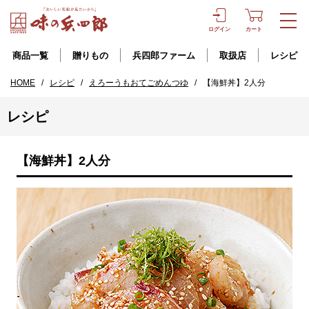
ログイン
カート
商品一覧
贈りもの
兵四郎ファーム
取扱店
レシピ
HOME
/
レシピ
/
えろーうもおてごめんつゆ
/
【海鮮丼】2人分
レシピ
【海鮮丼】2人分