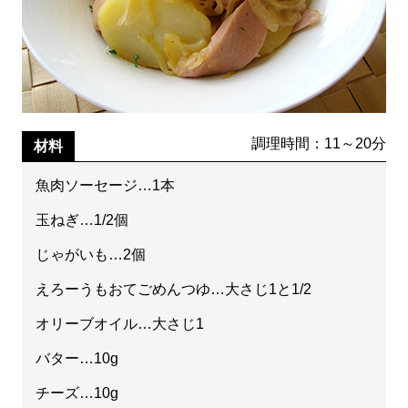
調理時間：11～20分
材料
魚肉ソーセージ…1本
玉ねぎ…1/2個
じゃがいも…2個
えろーうもおてごめんつゆ…大さじ1と1/2
オリーブオイル…大さじ1
バター…10g
チーズ…10g