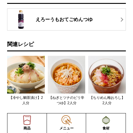
えろーうもおてごめんつゆ
関連レシピ
【冷やし鯛茶漬け】2
【ねぎとツナのピリ辛
【ちりめん梅おろし】
人分
つゆ】2人分
2人分
商品
メニュー
食材