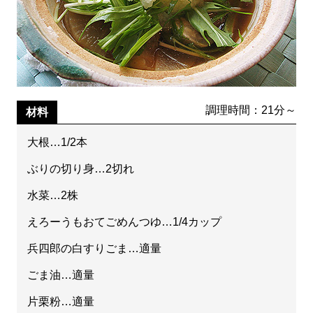
調理時間：21分～
材料
大根…1/2本
ぶりの切り身…2切れ
水菜…2株
えろーうもおてごめんつゆ…1/4カップ
兵四郎の白すりごま…適量
ごま油…適量
片栗粉…適量