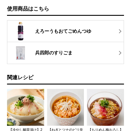
使用商品はこちら
えろーうもおてごめんつゆ
兵四郎のすりごま
関連レシピ
【冷やし鯛茶漬け】2
【ねぎとツナのピリ辛
【ちりめん梅おろし】