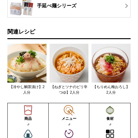
手延べ麺シリーズ
関連レシピ
【冷やし鯛茶漬け】2
【ねぎとツナのピリ辛
【ちりめん梅おろし】
人分
つゆ】2人分
2人分
商品
メニュー
食材