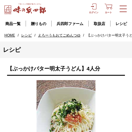
ログイン
カート
商品一覧
贈りもの
兵四郎ファーム
取扱店
レシピ
HOME
/
レシピ
/
えろーうもおてごめんつゆ
/
【ぶっかけバター明太子うど
レシピ
【ぶっかけバター明太子うどん】4人分