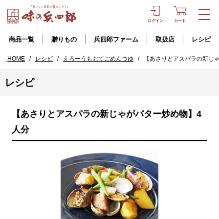
ログイン
カート
商品一覧
贈りもの
兵四郎ファーム
取扱店
レシピ
HOME
/
レシピ
/
えろーうもおてごめんつゆ
/
【あさりとアスパラの新じゃ
レシピ
【あさりとアスパラの新じゃがバター炒め物】4
人分