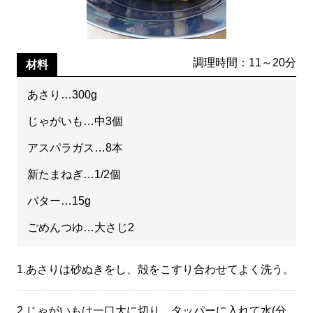
調理時間：11～20分
材料
あさり…300g
じゃがいも…中3個
アスパラガス…8本
新たまねぎ…1/2個
バター…15g
ごめんつゆ…大さじ2
1.
あさりは砂ぬきをし、殻をこすり合わせてよく洗う。
2.
じゃがいもは一口大に切り、タッパーに入れて水(分