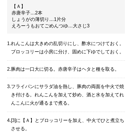
【Ａ】
赤唐辛子…2本
しょうがの薄切り…1片分
えろーうもおてごめんつゆ…大さじ3
1.
れんこんは大きめの乱切りにし、酢水につけておく。
ブロッコリーは小房に分け、固めに下ゆでしておく。
2.
豚肉は一口大に切る。赤唐辛子はヘタと種を取る。
3.
フライパンにサラダ油を熱し、豚肉の両面を中火で焼
き付ける。れんこんを加えて炒め、酒と水を加えてれ
んこんに火が通るまで煮る。
4.
[3]に【Ａ】とブロッコリーを加え、中火でひと煮立ち
させる。