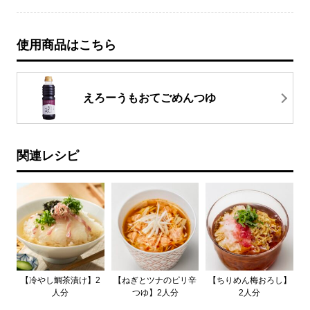
使用商品はこちら
えろーうもおてごめんつゆ
関連レシピ
【冷やし鯛茶漬け】2
【ねぎとツナのピリ辛
【ちりめん梅おろし】
人分
つゆ】2人分
2人分