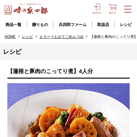
ログイン
カート
商品一覧
贈りもの
兵四郎ファーム
取扱店
レシピ
HOME
/
レシピ
/
えろーうもおてごめんつゆ
/
【蓮根と豚肉のこってり煮】
レシピ
【蓮根と豚肉のこってり煮】4人分