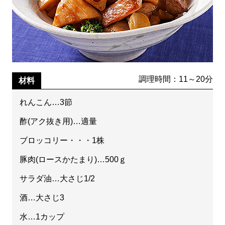
調理時間：11～20分
材料
れんこん…3節
酢(アク抜き用)…適量
ブロッコリー・・・1株
豚肉(ロースかたまり)…500ｇ
サラダ油…大さじ1/2
酒…大さじ3
水…1カップ