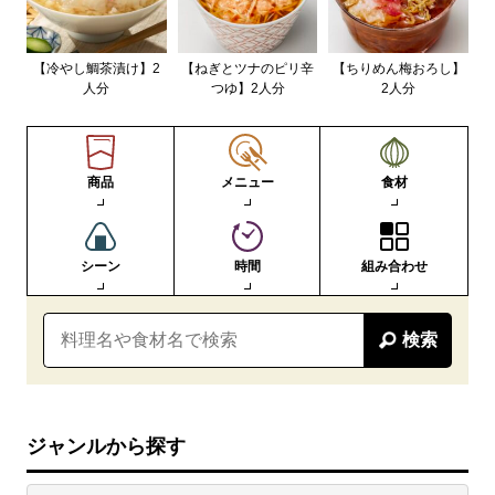
【冷やし鯛茶漬け】2
【ねぎとツナのピリ辛
【ちりめん梅おろし】
人分
つゆ】2人分
2人分
商品
メニュー
食材
シーン
時間
組み合わせ
検索
ジャンルから探す