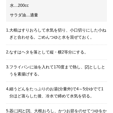
水…200cc
サラダ油…適量
1.
大根はすりおろして水気を切り、小口切りにした小ね
ぎと合わせる。ごめんつゆと水を混ぜておく。
2.
なすはヘタを落として縦・横2等分にする。
3.
フライパンに油を入れて170度まで熱し、[2]とししと
うを素揚げする。
4.
細うどんをたっぷりのお湯(分量外)で4～5分ゆでて1
分ほど蒸らした後、冷水で締めて水気を切る。
5.
器に[4]と[3]、大根おろし、かつお節をのせてつゆをか