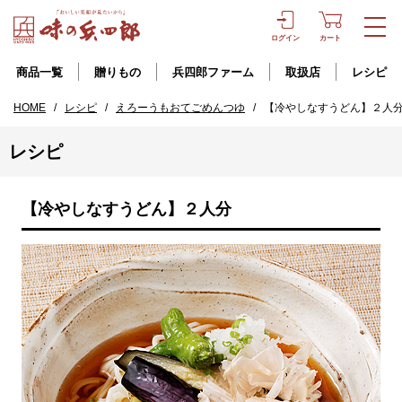
ログイン
カート
商品一覧
贈りもの
兵四郎ファーム
取扱店
レシピ
HOME
/
レシピ
/
えろーうもおてごめんつゆ
/
【冷やしなすうどん】２人
レシピ
【冷やしなすうどん】２人分