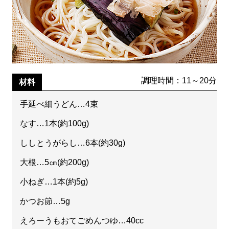
調理時間：11～20分
材料
手延べ細うどん…4束
なす…1本(約100g)
ししとうがらし…6本(約30g)
大根…5㎝(約200g)
小ねぎ…1本(約5g)
かつお節…5g
えろーうもおてごめんつゆ…40cc