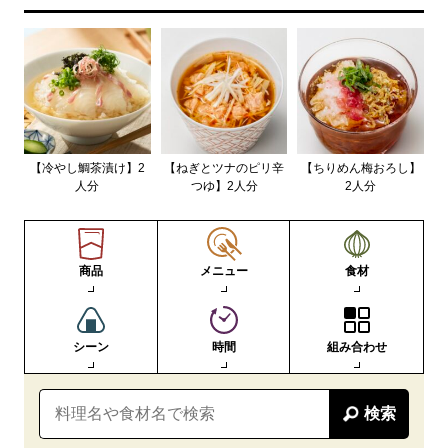
【冷やし鯛茶漬け】2
【ねぎとツナのピリ辛
【ちりめん梅おろし】
人分
つゆ】2人分
2人分
商品
メニュー
食材
シーン
時間
組み合わせ
検索