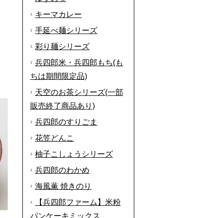
キーマカレー
手延べ麺シリーズ
彩り麺シリーズ
兵四郎米・兵四郎もち(も
ちは期間限定品)
天空のお茶シリーズ(一部
販売終了商品あり)
兵四郎のすりごま
花笠どんこ
柚子こしょうシリーズ
兵四郎のわかめ
海風薫 焼きのり
【兵四郎ファーム】米粉
パンケーキミックス