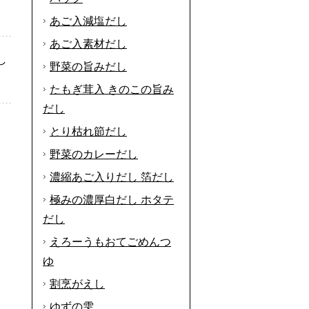
あご入減塩だし
あご入素材だし
し
野菜の旨みだし
たもぎ茸入 きのこの旨み
だし
とり枯れ節だし
野菜のカレーだし
濃縮あご入りだし 箔だし
極みの濃厚白だし ホタテ
だし
えろーうもおてごめんつ
ゆ
割烹がえし
ゆずの雫