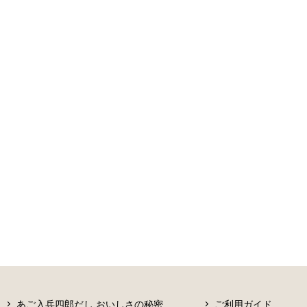
あご入兵四郎だし おいしさの秘密
ご利用ガイド