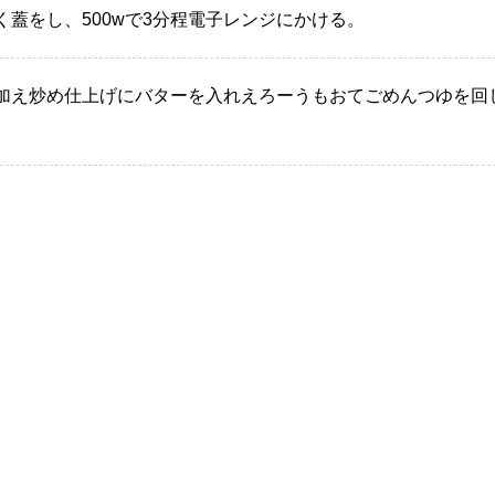
く蓋をし、500wで3分程電子レンジにかける。
を加え炒め仕上げにバターを入れえろーうもおてごめんつゆを回