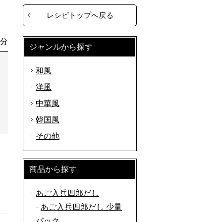
レシピトップへ戻る
0分
ジャンルから探す
和風
洋風
中華風
韓国風
その他
商品から探す
あご入兵四郎だし
あご入兵四郎だし 少量
パック