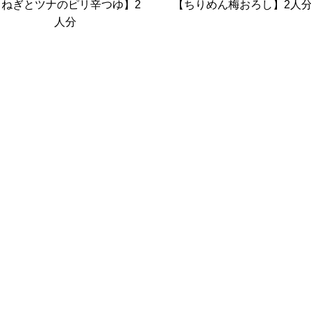
【ねぎとツナのピリ辛つゆ】2
【ちりめん梅おろし】2人
人分