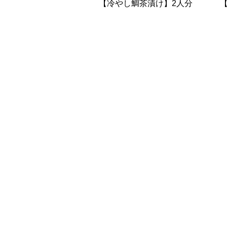
【冷やし鯛茶漬け】2人分