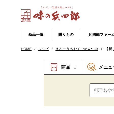
商品一覧
贈りもの
兵四郎ファー
HOME
/
レシピ
/
えろーうもおてごめんつゆ
/
【新
商品
メニュ