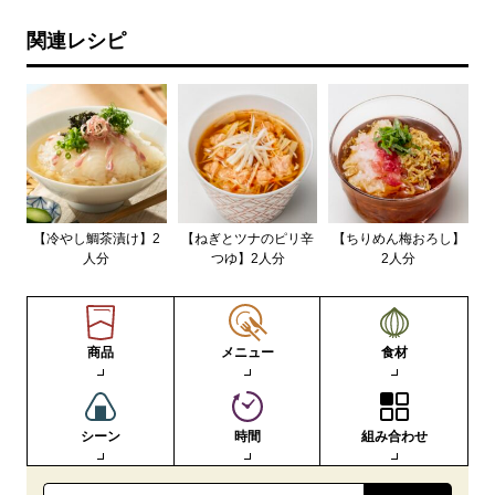
関連レシピ
【冷やし鯛茶漬け】2
【ねぎとツナのピリ辛
【ちりめん梅おろし】
人分
つゆ】2人分
2人分
商品
メニュー
食材
シーン
時間
組み合わせ