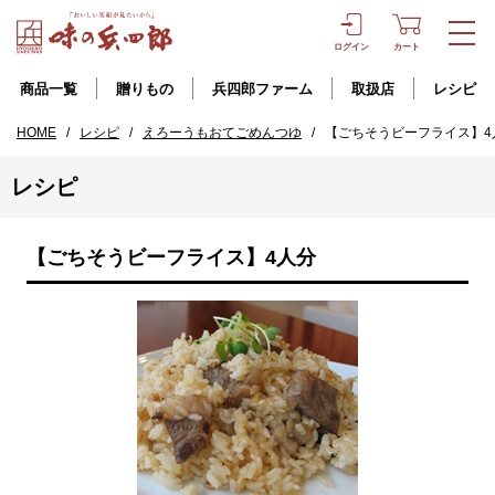
ログイン
カート
商品一覧
贈りもの
兵四郎ファーム
取扱店
レシピ
HOME
/
レシピ
/
えろーうもおてごめんつゆ
/
【ごちそうビーフライス】4
レシピ
【ごちそうビーフライス】4人分