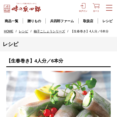
ログイン
カート
商品一覧
贈りもの
兵四郎ファーム
取扱店
レシピ
HOME
/
レシピ
/
柚子こしょうシリーズ
/
【生春巻き】4人分／6本分
レシピ
【生春巻き】4人分／6本分