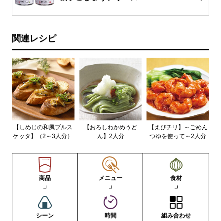
関連レシピ
【しめじの和風ブルス
【おろしわかめうど
【えびチリ】～ごめん
ケッタ】（2～3人分）
ん】2人分
つゆを使って～2人分
商品
メニュー
食材
シーン
時間
組み合わせ