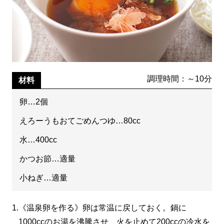
調理時間：～10分
材料
卵…2個
えろーうもおてごめんつゆ…80cc
水…400cc
かつお節…適量
小ねぎ…適量
1.
《温泉卵を作る》卵は常温に戻しておく。鍋に
1000ccのお湯を沸騰させ、火を止めて200ccの冷水を