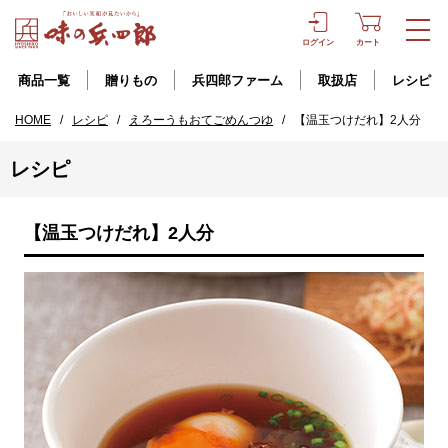
ログイン
カート
商品一覧
贈りもの
兵四郎ファーム
取扱店
レシピ
HOME
/
レシピ
/
えろーうもおてごめんつゆ
/
【温玉つけだれ】2人分
レシピ
【温玉つけだれ】2人分