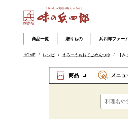
商品一覧
贈りもの
兵四郎ファー
HOME
/
レシピ
/
えろーうもおてごめんつゆ
/
【み
商品
メニュ