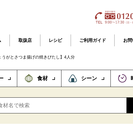
ム
取扱店
レシピ
ご利用ガイド
お問
ょうがとさつま揚げの焼きびたし】4人分
ー
食材
シーン