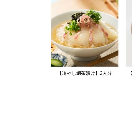
【冷やし鯛茶漬け】2人分