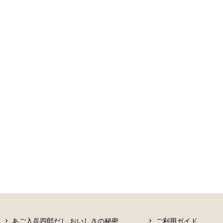
あご入兵四郎だし おいしさの秘密
ご利用ガイド