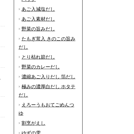
あご入減塩だし
あご入素材だし
野菜の旨みだし
たもぎ茸入 きのこの旨み
だし
とり枯れ節だし
野菜のカレーだし
濃縮あご入りだし 箔だし
。
極みの濃厚白だし ホタテ
だし
えろーうもおてごめんつ
ゆ
割烹がえし
ゆずの雫