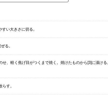
やすい大きさに切る。
混ぜる。
網をのせ、軽く焦げ目がつくまで焼く。焼けたものから[3]に漬ける
散らす。