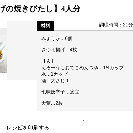
げの焼きびたし】4人分
調理時間：21
材料
みょうが…6個
さつま揚げ…4枚
【Ａ】
えろーうもおてごめんつゆ…1/4カップ
水…1カップ
酒…大さじ１
七味唐辛子…適宜
大葉…2枚
レシピを印刷する