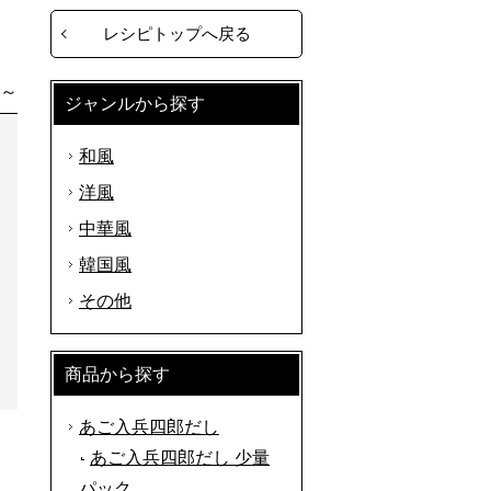
レシピトップへ戻る
分～
ジャンルから探す
和風
洋風
中華風
韓国風
その他
商品から探す
あご入兵四郎だし
あご入兵四郎だし 少量
パック