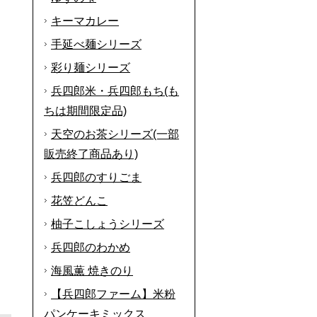
キーマカレー
手延べ麺シリーズ
彩り麺シリーズ
兵四郎米・兵四郎もち(も
ちは期間限定品)
天空のお茶シリーズ(一部
販売終了商品あり)
兵四郎のすりごま
花笠どんこ
柚子こしょうシリーズ
兵四郎のわかめ
海風薫 焼きのり
【兵四郎ファーム】米粉
パンケーキミックス