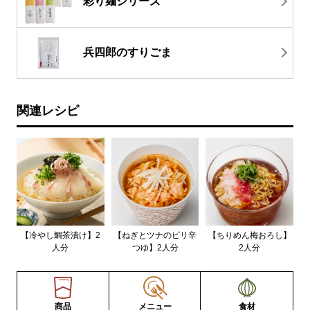
彩り麺シリーズ
兵四郎のすりごま
関連レシピ
【冷やし鯛茶漬け】2
【ねぎとツナのピリ辛
【ちりめん梅おろし】
人分
つゆ】2人分
2人分
商品
メニュー
食材