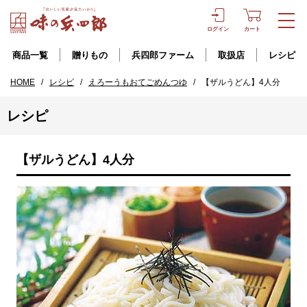
ログイン
カート
商品一覧
贈りもの
兵四郎ファーム
取扱店
レシピ
HOME
/
レシピ
/
えろーうもおてごめんつゆ
/
【ザルうどん】4人分
レシピ
【ザルうどん】4人分