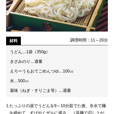
調理時間：11～20分
材料
うどん…1袋（350g）
きざみのり…適量
えろーうもおてごめんつゆ…100㏄
水…500㏄
薬味（ねぎ・すりごま等）…適量
1.
たっぷりの湯でうどんを9～10分茹でた後、氷水で麺
を締めて、すばやくザルに盛る。 （温麺で召し上が