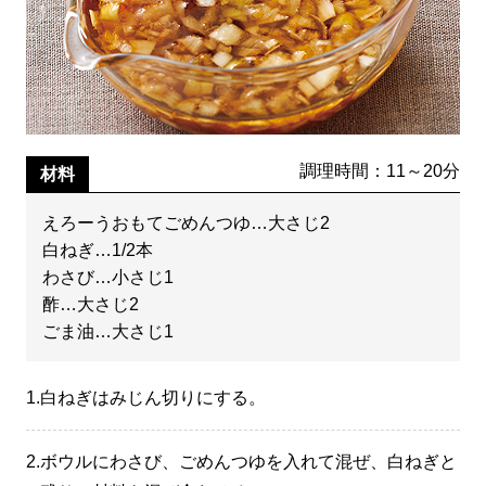
調理時間：11～20分
材料
えろーうおもてごめんつゆ…大さじ2
白ねぎ…1/2本
わさび…小さじ1
酢…大さじ2
ごま油…大さじ1
1.
白ねぎはみじん切りにする。
2.
ボウルにわさび、ごめんつゆを入れて混ぜ、白ねぎと