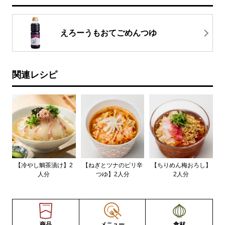
えろーうもおてごめんつゆ
関連レシピ
【冷やし鯛茶漬け】2
【ねぎとツナのピリ辛
【ちりめん梅おろし】
人分
つゆ】2人分
2人分
商品
メニュー
食材