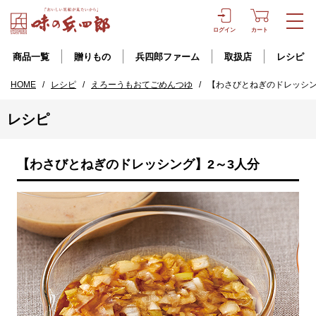
ログイン
カート
商品一覧
贈りもの
兵四郎ファーム
取扱店
レシピ
HOME
/
レシピ
/
えろーうもおてごめんつゆ
/
【わさびとねぎのドレッシン
レシピ
【わさびとねぎのドレッシング】2～3人分