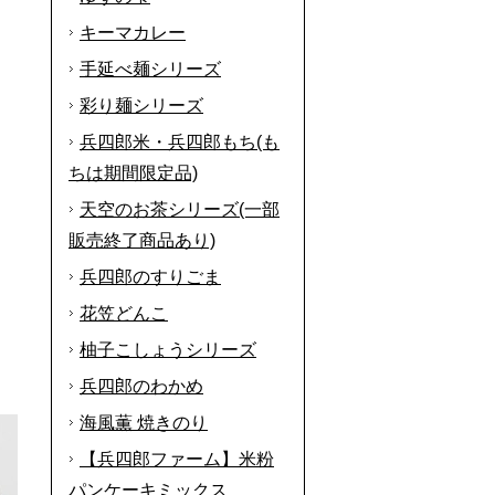
キーマカレー
手延べ麺シリーズ
彩り麺シリーズ
兵四郎米・兵四郎もち(も
ちは期間限定品)
天空のお茶シリーズ(一部
販売終了商品あり)
兵四郎のすりごま
花笠どんこ
柚子こしょうシリーズ
兵四郎のわかめ
海風薫 焼きのり
【兵四郎ファーム】米粉
パンケーキミックス