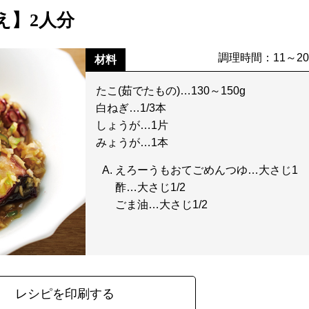
え】2人分
調理時間：11～2
材料
たこ(茹でたもの)…130～150g
白ねぎ…1/3本
しょうが…1片
みょうが…1本
えろーうもおてごめんつゆ…大さじ1
酢…大さじ1/2
ごま油…大さじ1/2
レシピを印刷する