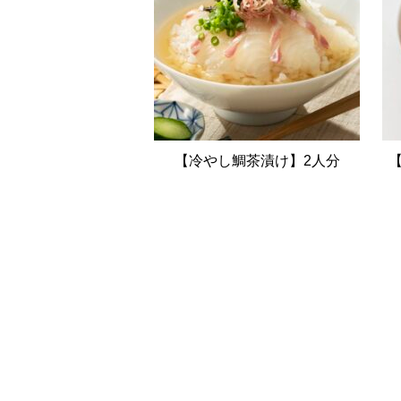
【冷やし鯛茶漬け】2人分