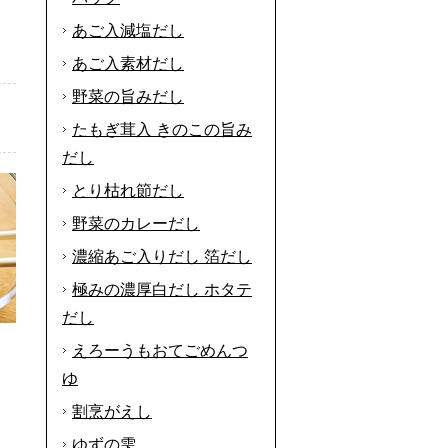
あご入減塩だし
あご入素材だし
野菜の旨みだし
たもぎ茸入 きのこの旨み
だし
とり枯れ節だし
野菜のカレーだし
濃縮あご入りだし 箔だし
極みの濃厚白だし ホタテ
だし
えろーうもおてごめんつ
ゆ
割烹がえし
ゆずの雫