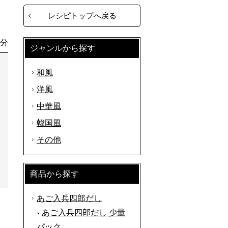
レシピトップへ戻る
0分
ジャンルから探す
和風
洋風
中華風
韓国風
その他
商品から探す
あご入兵四郎だし
あご入兵四郎だし 少量
パック