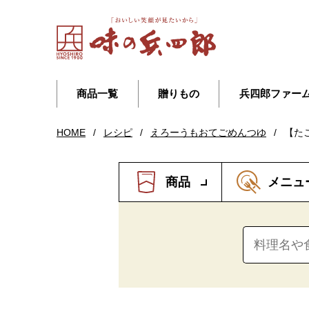
商品一覧
贈りもの
兵四郎ファー
HOME
/
レシピ
/
えろーうもおてごめんつゆ
/
【た
商品
メニュ