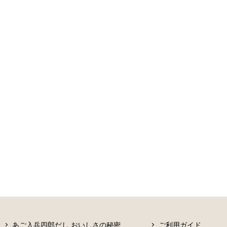
あご入兵四郎だし おいしさの秘密
ご利用ガイド