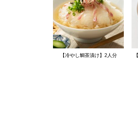
【冷やし鯛茶漬け】2人分