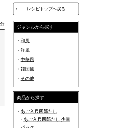
レシピトップへ戻る
0分
ジャンルから探す
和風
洋風
中華風
韓国風
その他
商品から探す
あご入兵四郎だし
あご入兵四郎だし 少量
パック