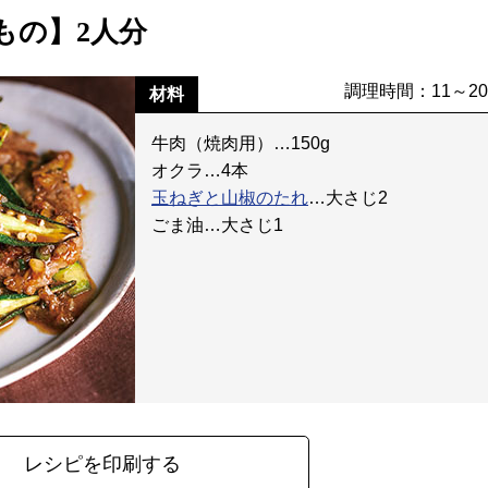
もの】2人分
調理時間：11～2
材料
牛肉（焼肉用）…150g
オクラ…4本
玉ねぎと山椒のたれ
…大さじ2
ごま油…大さじ1
レシピを印刷する