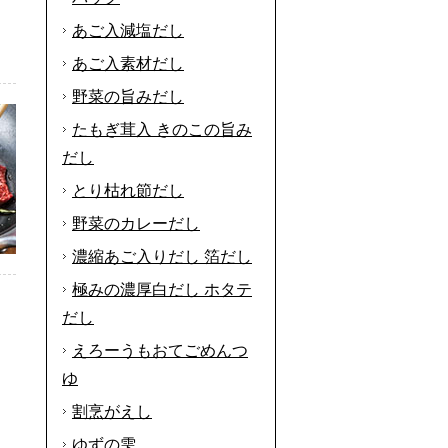
あご入減塩だし
あご入素材だし
野菜の旨みだし
たもぎ茸入 きのこの旨み
だし
とり枯れ節だし
野菜のカレーだし
濃縮あご入りだし 箔だし
極みの濃厚白だし ホタテ
だし
えろーうもおてごめんつ
ゆ
割烹がえし
ゆずの雫