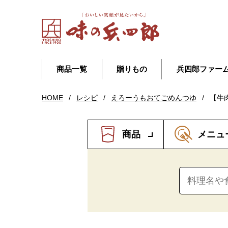
商品一覧
贈りもの
兵四郎ファー
HOME
/
レシピ
/
えろーうもおてごめんつゆ
/
【牛
商品
メニュ