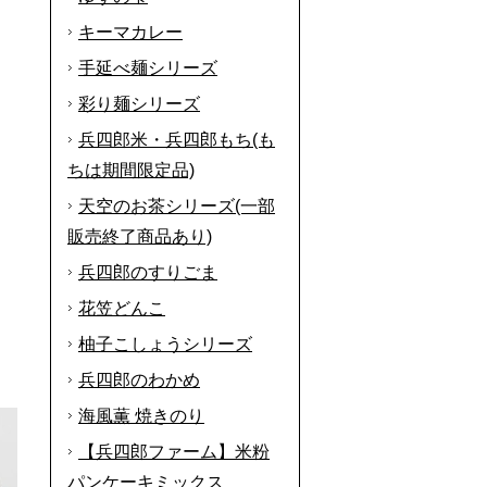
キーマカレー
手延べ麺シリーズ
彩り麺シリーズ
兵四郎米・兵四郎もち(も
ちは期間限定品)
天空のお茶シリーズ(一部
販売終了商品あり)
兵四郎のすりごま
花笠どんこ
柚子こしょうシリーズ
兵四郎のわかめ
海風薫 焼きのり
【兵四郎ファーム】米粉
パンケーキミックス