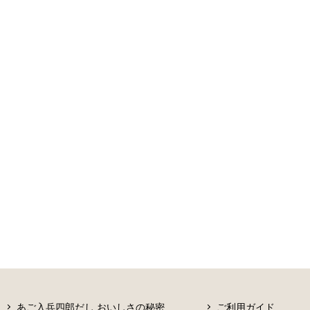
あご入兵四郎だし おいしさの秘密
ご利用ガイド