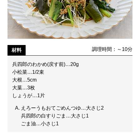
調理時間：～10分
材料
兵四郎のわかめ(戻す前)…20g
小松菜…1/2束
大根…5cm
大葉…3枚
しょうが…1片
えろーうもおてごめんつゆ…大さじ2
兵四郎の白すりごま…大さじ1
ごま油…小さじ1