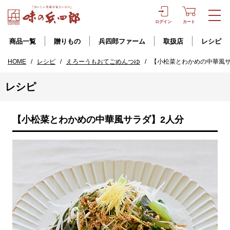
ログイン
カート
商品一覧
贈りもの
兵四郎ファーム
取扱店
レシピ
HOME
/
レシピ
/
えろーうもおてごめんつゆ
/
【小松菜とわかめの中華風サ
レシピ
【小松菜とわかめの中華風サラダ】2人分