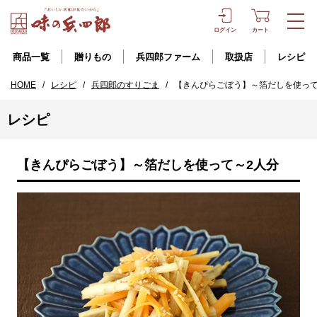
ログイン
カート
商品一覧
贈りもの
兵四郎ファーム
取扱店
レシピ
HOME
/
レシピ
/
兵四郎のすりごま
/
【きんぴらごぼう】～箔だしを使って
レシピ
【きんぴらごぼう】～箔だしを使って～2人分