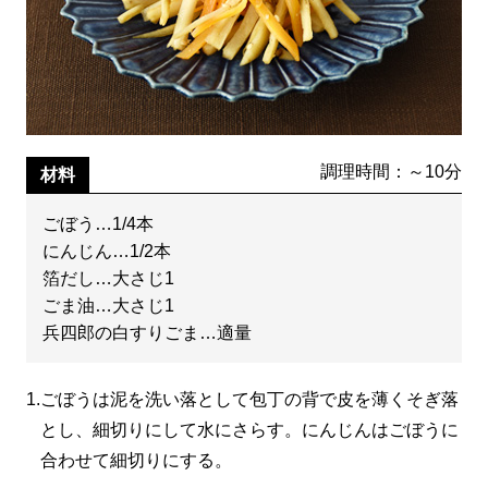
調理時間：～10分
材料
ごぼう…1/4本
にんじん…1/2本
箔だし…大さじ1
ごま油…大さじ1
兵四郎の白すりごま…適量
1.
ごぼうは泥を洗い落として包丁の背で皮を薄くそぎ落
とし、細切りにして水にさらす。にんじんはごぼうに
合わせて細切りにする。