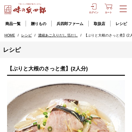
ログイン
カート
商品一覧
贈りもの
兵四郎ファーム
取扱店
レシピ
HOME
/
レシピ
/
濃縮あご入りだし 箔だし
/
【ぶりと大根のさっと煮】(2人
レシピ
【ぶりと大根のさっと煮】(2人分)