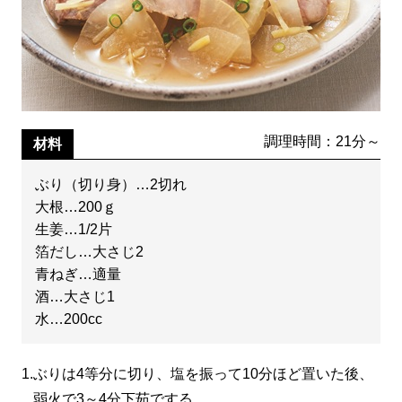
調理時間：21分～
材料
ぶり（切り身）…2切れ
大根…200ｇ
生姜…1/2片
箔だし…大さじ2
青ねぎ…適量
酒…大さじ1
水…200cc
1.
ぶりは4等分に切り、塩を振って10分ほど置いた後、
弱火で3～4分下茹でする。