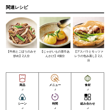
関連レシピ
【牛肉とごぼうのみそ
【じゃがいもの茶巾あ
【アスパラとモッツァ
炒め】2人分
んかけ】4個分
レラの包み蒸し】2人
分
商品
メニュー
食材
シーン
時間
組み合わせ