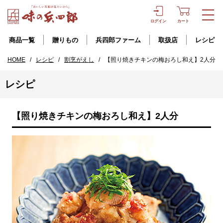
ログイン
カート
商品一覧
贈りもの
兵四郎ファーム
取扱店
レシピ
HOME
/
レシピ
/
割烹がえし
/
【照り焼きチキンの梅おろし和え】2人分
レシピ
【照り焼きチキンの梅おろし和え】2人分