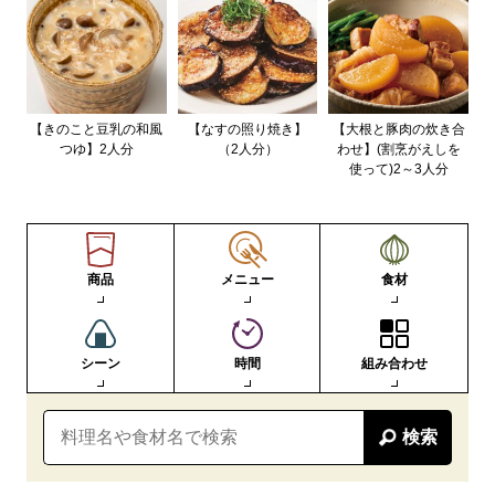
【きのこと豆乳の和風
【なすの照り焼き】
【大根と豚肉の炊き合
つゆ】2人分
（2人分）
わせ】(割烹がえしを
使って)2～3人分
商品
メニュー
食材
シーン
時間
組み合わせ
検索