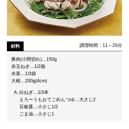
調理時間：11～20分
材料
豚肉(小間切れ)…150g
赤玉ねぎ…1/2個
水菜…1/3袋
大根…200g(4cm)
白ねぎ…1/3本
えろーうもおてごめんつゆ…大さじ2
豆板醤…小さじ1/2
ごま油…小さじ1