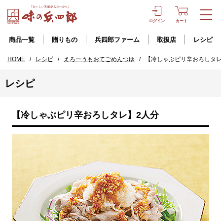
ログイン
カート
商品一覧
贈りもの
兵四郎ファーム
取扱店
レシピ
HOME
/
レシピ
/
えろーうもおてごめんつゆ
/
【冷しゃぶピリ辛おろしタレ
レシピ
【冷しゃぶピリ辛おろしタレ】2人分