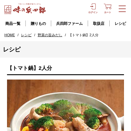
ログイン
カート
商品一覧
贈りもの
兵四郎ファーム
取扱店
レシピ
HOME
/
レシピ
/
野菜の旨みだし
/
【トマト鍋】2人分
レシピ
【トマト鍋】2人分