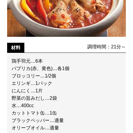
調理時間：21分～
材料
鶏手羽元…6本
パプリカ(赤、黄色)…各1個
ブロッコリー…1/2個
エリンギ…1パック
にんにく…1片
野菜の旨みだし…2袋
水…400cc
カットトマト缶…1缶
ブラックペッパー…適量
オリーブオイル…適量