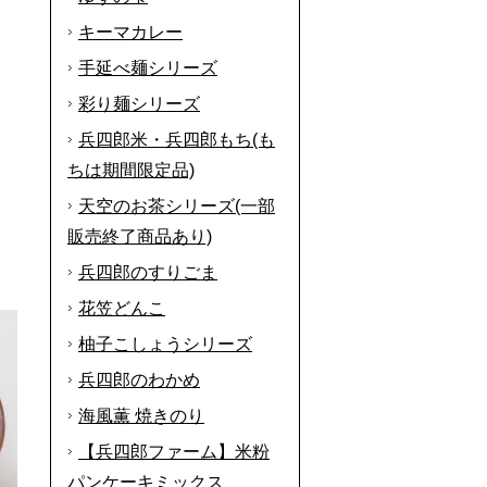
キーマカレー
手延べ麺シリーズ
彩り麺シリーズ
兵四郎米・兵四郎もち(も
ちは期間限定品)
天空のお茶シリーズ(一部
販売終了商品あり)
兵四郎のすりごま
花笠どんこ
柚子こしょうシリーズ
兵四郎のわかめ
海風薫 焼きのり
【兵四郎ファーム】米粉
パンケーキミックス