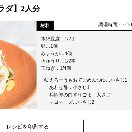
ラダ】2人分
調理時間：～1
材料
木綿豆腐…1/2丁
卵…1個
みょうが…4個
きゅうり…1/2本
玉ねぎ…1/4個
えろーうもおてごめんつゆ…小さじ1
あわせ酢…小さじ1
兵四郎の白すりごま…大さじ1
マヨネーズ…小さじ2
レシピを印刷する