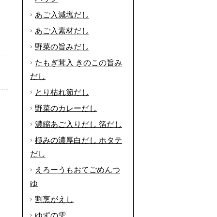
あご入減塩だし
あご入素材だし
野菜の旨みだし
たもぎ茸入 きのこの旨み
だし
とり枯れ節だし
野菜のカレーだし
濃縮あご入りだし 箔だし
極みの濃厚白だし ホタテ
だし
えろーうもおてごめんつ
ゆ
割烹がえし
ゆずの雫