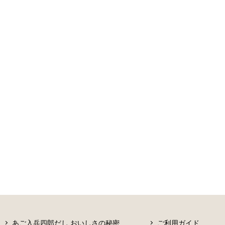
あご入兵四郎だし おいしさの秘密
ご利用ガイド