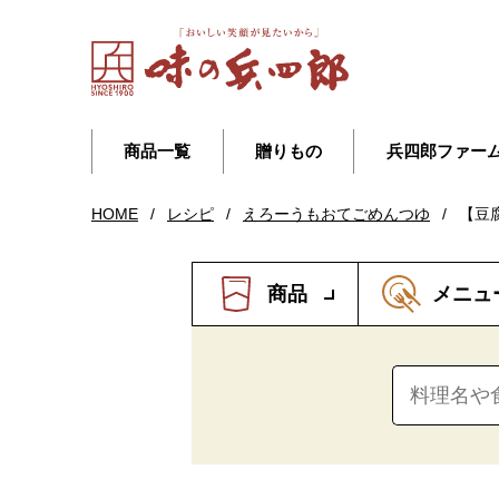
商品一覧
贈りもの
兵四郎ファー
HOME
/
レシピ
/
えろーうもおてごめんつゆ
/
【豆
商品
メニュ