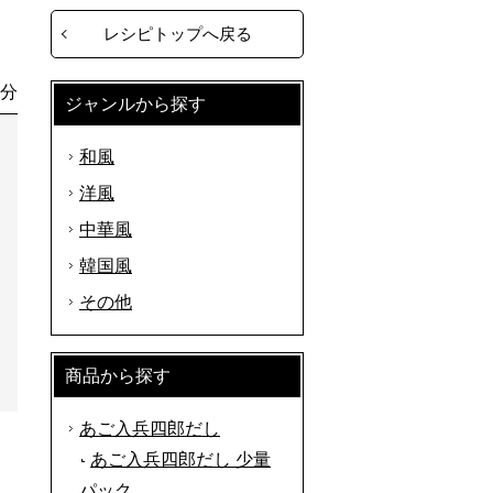
レシピトップへ戻る
0分
ジャンルから探す
和風
洋風
中華風
韓国風
その他
商品から探す
あご入兵四郎だし
あご入兵四郎だし 少量
パック