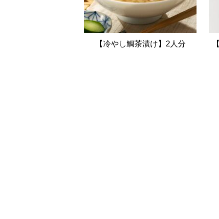
【冷やし鯛茶漬け】2人分