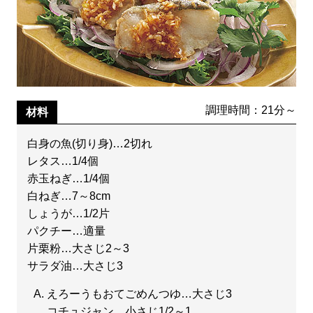
調理時間：21分～
材料
白身の魚(切り身)…2切れ
レタス…1/4個
赤玉ねぎ…1/4個
白ねぎ…7～8cm
しょうが…1/2片
パクチー…適量
片栗粉…大さじ2～3
サラダ油…大さじ3
えろーうもおてごめんつゆ…大さじ3
コチュジャン…小さじ1/2～1