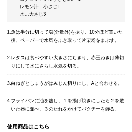
レモン汁…小さじ1
水…大さじ3
1.
魚は半分に切って塩(分量外)を振り、10分ほど置いた
後、ペーパーで水気をふき取って片栗粉をまぶす。
2.
レタスは食べやすい大きさにちぎり、赤玉ねぎは薄切
りにして水にさらし水気を切る。
3.
白ねぎとしょうがはみじん切りにし、Aと合わせる。
4.
フライパンに油を熱し、１を揚げ焼きにしたら２を敷
いた器に並べ、３のたれをかけてパクチーを飾る。
使用商品はこちら