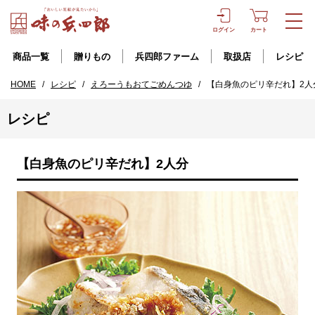
ログイン
カート
商品一覧
贈りもの
兵四郎ファーム
取扱店
レシピ
HOME
/
レシピ
/
えろーうもおてごめんつゆ
/
【白身魚のピリ辛だれ】2人
レシピ
【白身魚のピリ辛だれ】2人分