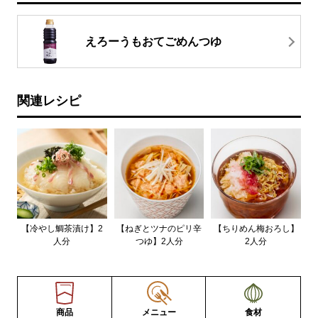
えろーうもおてごめんつゆ
関連レシピ
【冷やし鯛茶漬け】2
【ねぎとツナのピリ辛
【ちりめん梅おろし】
人分
つゆ】2人分
2人分
商品
メニュー
食材