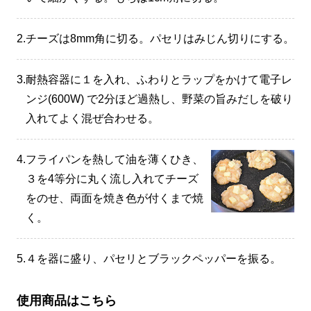
2.
チーズは8mm角に切る。パセリはみじん切りにする。
3.
耐熱容器に１を入れ、ふわりとラップをかけて電子レ
ンジ(600W) で2分ほど過熱し、野菜の旨みだしを破り
入れてよく混ぜ合わせる。
4.
フライパンを熱して油を薄くひき、
３を4等分に丸く流し入れてチーズ
をのせ、両面を焼き色が付くまで焼
く。
5.
４を器に盛り、パセリとブラックペッパーを振る。
使用商品はこちら