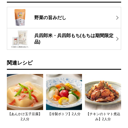
野菜の旨みだし
兵四郎米・兵四郎もち(もちは期間限定
品)
関連レシピ
【あんかけ玉子豆腐】
【冷製ポトフ】2人分
【チキンのトマト煮込
2人分
み】2人分