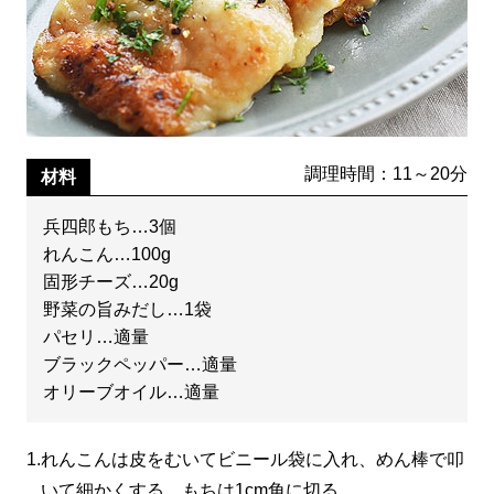
調理時間：11～20分
材料
兵四郎もち…3個
れんこん…100g
固形チーズ…20g
野菜の旨みだし…1袋
パセリ…適量
ブラックペッパー…適量
オリーブオイル…適量
1.
れんこんは皮をむいてビニール袋に入れ、めん棒で叩
いて細かくする。もちは1cm角に切る。