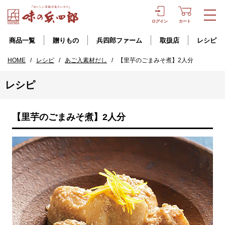
ログイン
カート
商品一覧
贈りもの
兵四郎ファーム
取扱店
レシピ
HOME
/
レシピ
/
あご入素材だし
/
【里芋のごまみそ煮】2人分
レシピ
【里芋のごまみそ煮】2人分