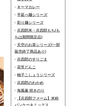
キーマカレー
手延べ麺シリーズ
彩り麺シリーズ
兵四郎米・兵四郎もち(も
ちは期間限定品)
天空のお茶シリーズ(一部
販売終了商品あり)
兵四郎のすりごま
花笠どんこ
柚子こしょうシリーズ
兵四郎のわかめ
海風薫 焼きのり
【兵四郎ファーム】米粉
パンケーキミックス