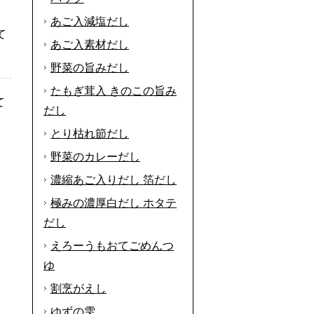
あご入減塩だし
て
あご入素材だし
野菜の旨みだし
たもぎ茸入 きのこの旨み
て
だし
とり枯れ節だし
野菜のカレーだし
濃縮あご入りだし 箔だし
極みの濃厚白だし ホタテ
だし
えろーうもおてごめんつ
ゆ
割烹がえし
ゆずの雫