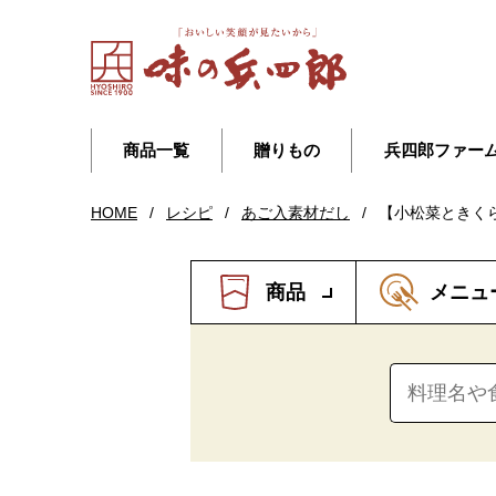
商品一覧
贈りもの
兵四郎ファー
HOME
/
レシピ
/
あご入素材だし
/
【小松菜ときく
商品
メニュ