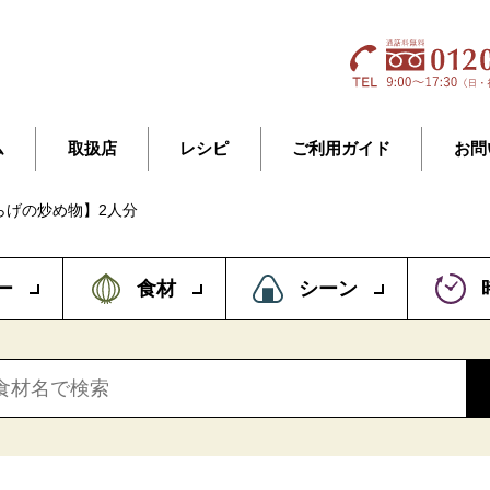
ム
取扱店
レシピ
ご利用ガイド
お問
らげの炒め物】2人分
ー
食材
シーン