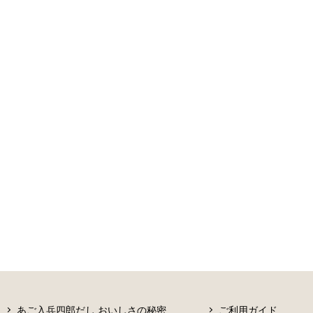
あご入兵四郎だし おいしさの秘密
ご利用ガイド