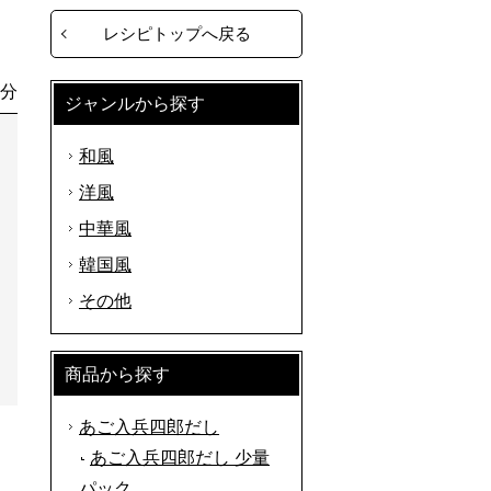
レシピトップへ戻る
0分
ジャンルから探す
和風
洋風
中華風
韓国風
その他
商品から探す
あご入兵四郎だし
あご入兵四郎だし 少量
パック