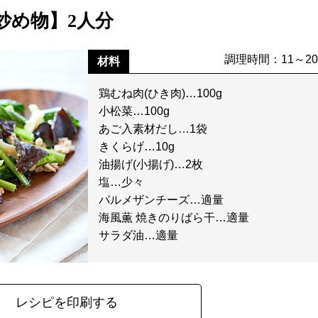
炒め物】2人分
調理時間：11～2
材料
鶏むね肉(ひき肉)…100g
小松菜…100g
あご入素材だし…1袋
きくらげ…10g
油揚げ(小揚げ)…2枚
塩…少々
パルメザンチーズ…適量
海風薫 焼きのりばら干…適量
サラダ油…適量
レシピを印刷する