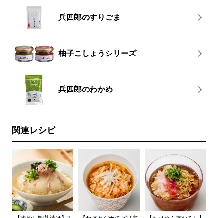
兵四郎のすりごま
柚子こしょうシリーズ
兵四郎のわかめ
関連レシピ
【冷やし鯛茶漬け】2
【ねぎとツナのピリ辛
【ちりめん梅おろし】