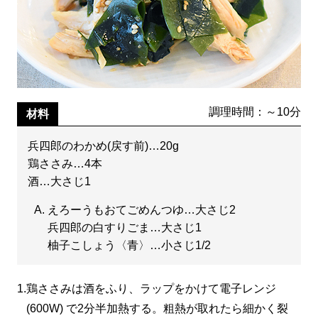
調理時間：～10分
材料
兵四郎のわかめ(戻す前)…20g
鶏ささみ…4本
酒…大さじ1
えろーうもおてごめんつゆ…大さじ2
兵四郎の白すりごま…大さじ1
柚子こしょう〈青〉…小さじ1/2
1.
鶏ささみは酒をふり、ラップをかけて電子レンジ
(600W) で2分半加熱する。粗熱が取れたら細かく裂