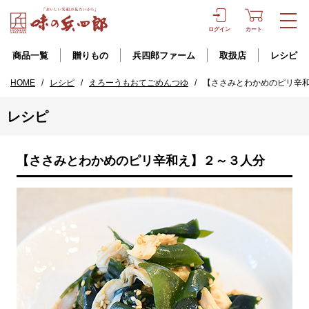
ログイン
カート
商品一覧
贈りもの
兵四郎ファーム
取扱店
レシピ
HOME
/
レシピ
/
えろーうもおてごめんつゆ
/
【ささみとわかめのピリ辛
レシピ
【ささみとわかめのピリ辛和え】２～３人分