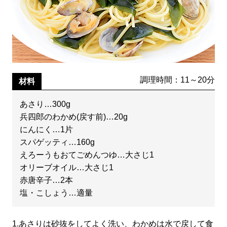
調理時間：11～20分
材料
あさり…300g
兵四郎のわかめ(戻す前)…20g
にんにく…1片
スパゲッティ…160g
えろーうもおてごめんつゆ…大さじ1
オリーブオイル…大さじ1
赤唐辛子…2本
塩・こしょう…適量
1.
あさりは砂抜をしてよく洗い、わかめは水で戻して食