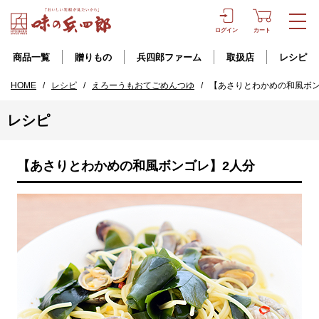
ログイン
カート
商品一覧
贈りもの
兵四郎ファーム
取扱店
レシピ
HOME
/
レシピ
/
えろーうもおてごめんつゆ
/
【あさりとわかめの和風ボン
レシピ
【あさりとわかめの和風ボンゴレ】2人分