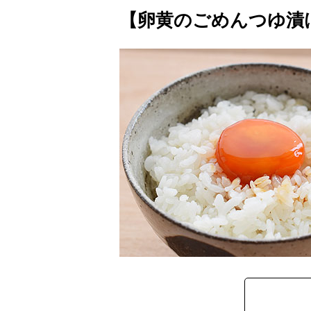
【卵黄のごめんつゆ漬