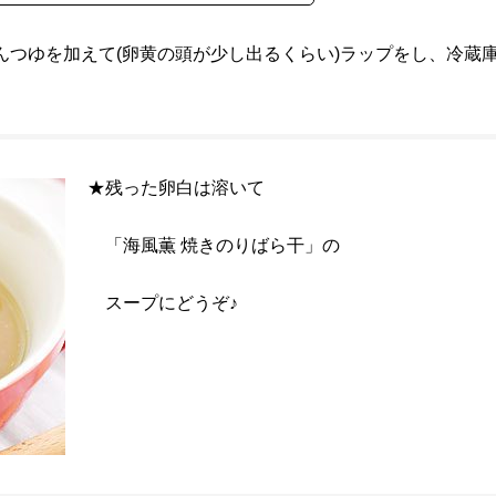
んつゆを加えて(卵黄の頭が少し出るくらい)ラップをし、冷蔵
★残った卵白は溶いて
「海風薫 焼きのりばら干」の
スープにどうぞ♪