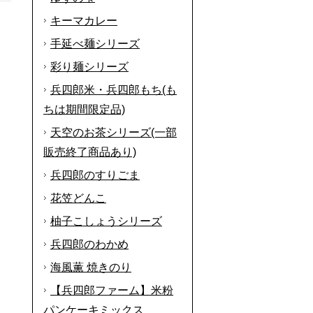
キーマカレー
手延べ麺シリーズ
彩り麺シリーズ
兵四郎米・兵四郎もち(も
ちは期間限定品)
天空のお茶シリーズ(一部
販売終了商品あり)
兵四郎のすりごま
花笠どんこ
柚子こしょうシリーズ
兵四郎のわかめ
海風薫 焼きのり
【兵四郎ファーム】米粉
パンケーキミックス