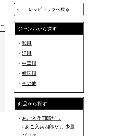
レシピトップへ戻る
分～
ジャンルから探す
和風
洋風
中華風
韓国風
その他
商品から探す
あご入兵四郎だし
あご入兵四郎だし 少量
パック