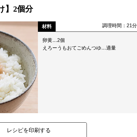
け】2個分
調理時間：21
材料
卵黄…2個
えろーうもおてごめんつゆ…適量
レシピを印刷する