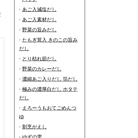
あご入減塩だし
庫
あご入素材だし
野菜の旨みだし
たもぎ茸入 きのこの旨み
だし
とり枯れ節だし
野菜のカレーだし
濃縮あご入りだし 箔だし
極みの濃厚白だし ホタテ
だし
えろーうもおてごめんつ
ゆ
割烹がえし
ゆずの雫