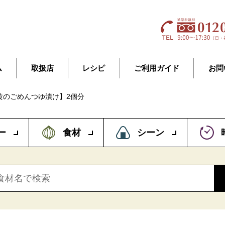
ム
取扱店
レシピ
ご利用ガイド
お問
黄のごめんつゆ漬け】2個分
ー
食材
シーン