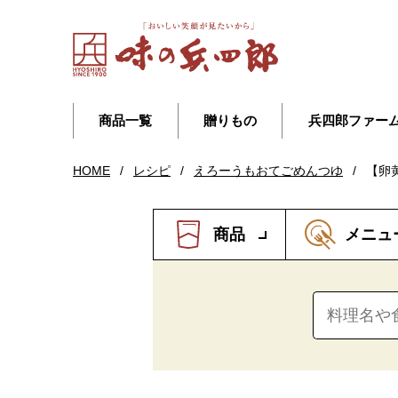
商品一覧
贈りもの
兵四郎ファー
HOME
/
レシピ
/
えろーうもおてごめんつゆ
/
【卵
商品
メニュ