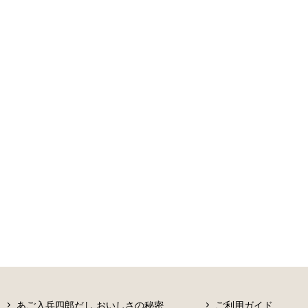
あご入兵四郎だし おいしさの秘密
ご利用ガイド