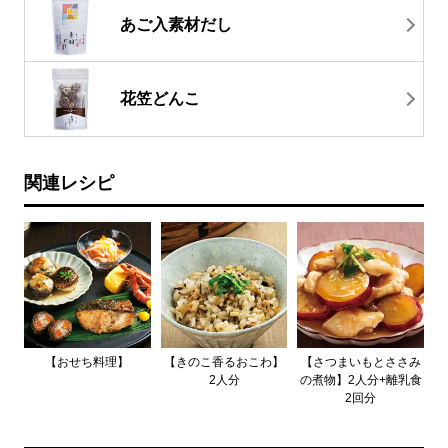
あご入素材だし
花笠どんこ
関連レシピ
【おせち料理】
【きのこ香るおこわ】
【さつまいもとささみ
2人分
の煮物】2人分+離乳食
2回分