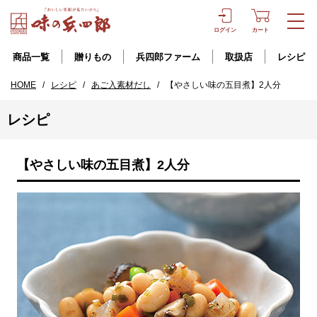
ログイン
カート
商品一覧
贈りもの
兵四郎ファーム
取扱店
レシピ
HOME
/
レシピ
/
あご入素材だし
/
【やさしい味の五目煮】2人分
レシピ
【やさしい味の五目煮】2人分