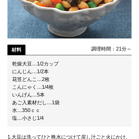
調理時間：21分～
材料
乾燥大豆…1/2カップ
にんじん…1/2本
花笠どんこ…2枚
こんにゃく…1/4枚
いんげん…5本
あご入素材だし…1袋
水…350ｃｃ
塩…小さじ1/4
1.
大豆は洗ってひと晩水につけて戻し汁ごと火にかけ、