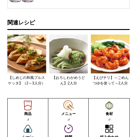
関連レシピ
【しめじの和風ブルス
【おろしわかめうど
【えびチリ】～ごめん
ケッタ】（2～3人分）
ん】2人分
つゆを使って～2人分
商品
メニュー
食材