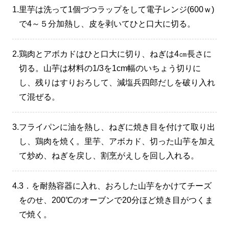
1.
里芋は洗って1個づつラップをして電子レンジ(600ｗ)
で4～５分加熱し、皮を剥いてひと口大に切る。
2.
鶏肉とアボカドはひと口大に切り、ねぎは4㎝長さに
切る。山芋は材料の1/3を1cm幅のいちょう切りに
し、残りはすりおろして、減塩兵四郎だしを破り入れ
て混ぜる。
3.
フライパンに油を熱し、ねぎに焼き目を付けて取り出
し、鶏肉を焼く。里芋、アボカド、切った山芋を加え
て炒め、ねぎを戻し、割烹がえしを回し入れる。
4.
3．を耐熱容器に入れ、おろした山芋をかけてチーズ
をのせ、200℃のオーブンで20分ほど焼き目がつくま
で焼く。