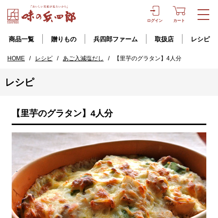
ログイン
カート
商品一覧
贈りもの
兵四郎ファーム
取扱店
レシピ
HOME
/
レシピ
/
あご入減塩だし
/
【里芋のグラタン】4人分
レシピ
【里芋のグラタン】4人分