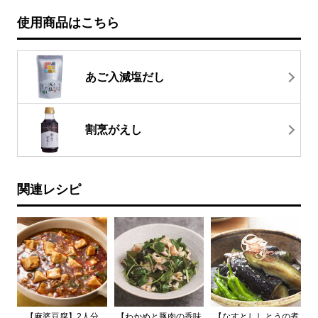
使用商品はこちら
あご入減塩だし
割烹がえし
関連レシピ
【麻婆豆腐】2人分
【わかめと豚肉の香味
【なすとししとうの煮