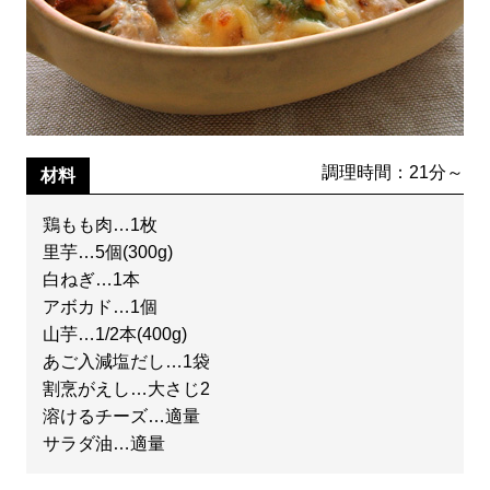
調理時間：21分～
材料
鶏もも肉…1枚
里芋…5個(300g)
白ねぎ…1本
アボカド…1個
山芋…1/2本(400g)
あご入減塩だし…1袋
割烹がえし…大さじ2
溶けるチーズ…適量
サラダ油…適量