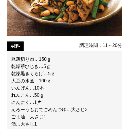
調理時間：11～20分
材料
豚薄切り肉…150ｇ
乾燥芽ひじき…5ｇ
乾燥黒きくらげ…5ｇ
大豆の水煮…100ｇ
いんげん…10本
れんこん…50ｇ
にんにく…1片
えろーうもおてごめんつゆ…大さじ3
ごま油…大さじ1
酒…大さじ1