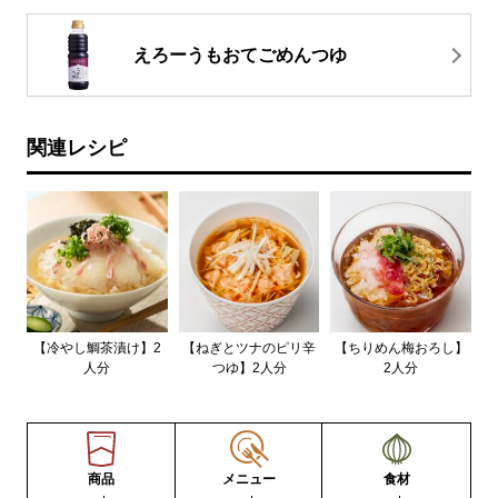
えろーうもおてごめんつゆ
関連レシピ
【冷やし鯛茶漬け】2
【ねぎとツナのピリ辛
【ちりめん梅おろし】
人分
つゆ】2人分
2人分
商品
メニュー
食材