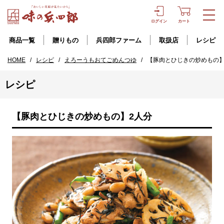
ログイン
カート
商品一覧
贈りもの
兵四郎ファーム
取扱店
レシピ
HOME
/
レシピ
/
えろーうもおてごめんつゆ
/
【豚肉とひじきの炒めもの】
レシピ
【豚肉とひじきの炒めもの】2人分