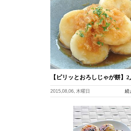
【ピリッとおろしじゃが餅】2
2015,08,06, 木曜日
続