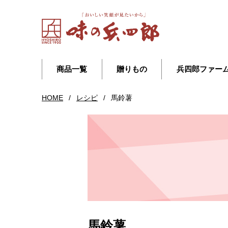
商品一覧
贈りもの
兵四郎ファー
HOME
/
レシピ
/
馬鈴薯
馬鈴薯